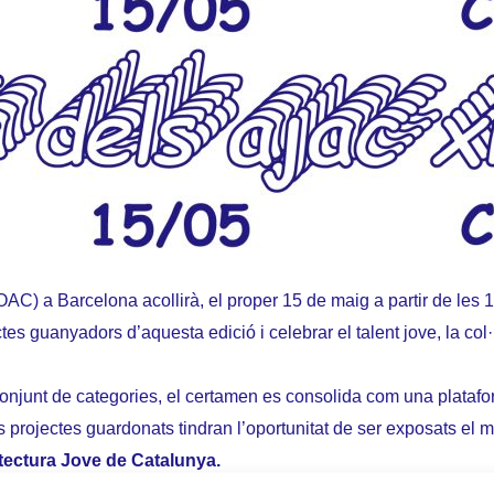
AC) a Barcelona acollirà, el proper 15 de maig a partir de les 
es guanyadors d’aquesta edició i celebrar el talent jove, la col·l
onjunt de categories, el certamen es consolida com una plataform
s projectes guardonats tindran l’oportunitat de ser exposats el
itectura Jove de Catalunya.
tacades, com la reestructuració de les categories: es divideixe