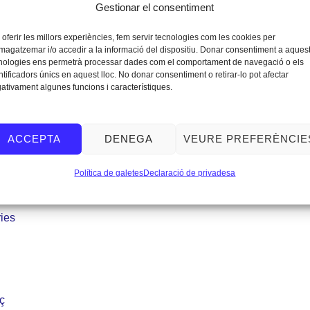
Gestionar el consentiment
fia d’arquitectura i s’inclouen els Projectes de Final d’Estudis,
 oferir les millors experiències, fem servir tecnologies com les cookies per
 en coautoria, reconeixent les col·laboracions intergeneraciona
agatzemar i/o accedir a la informació del dispositiu. Donar consentiment a aques
nologies ens permetrà processar dades com el comportament de navegació o els
ntificadors únics en aquest lloc. No donar consentiment o retirar-lo pot afectar
arquitectònica nacional i internacional, com
Mireia Luzárraga (T
ativament algunes funcions i característiques.
Arquitectura), Manuel Bouzas i Burr Studio.
ACCEPTA
DENEGA
VEURE PREFERÈNCIE
Política de galetes
Declaració de privadesa
al d’Estudis
ries
aç