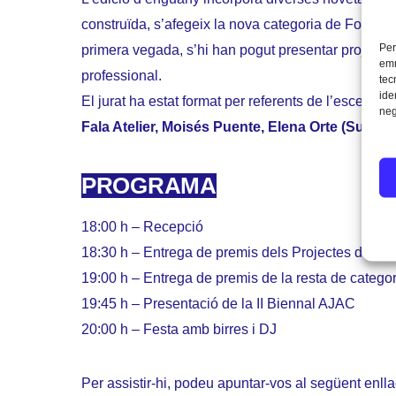
construïda, s’afegeix la nova categoria de Fotogra
Per
primera vegada, s’hi han pogut presentar projectes
emm
professional.
tec
ide
El jurat ha estat format per referents de l’escena 
neg
Fala Atelier, Moisés Puente, Elena Orte (Suma 
PROGRAMA
18:00 h – Recepció
18:30 h – Entrega de premis dels Projectes de Fin
19:00 h – Entrega de premis de la resta de catego
19:45 h – Presentació de la II Biennal AJAC
20:00 h – Festa amb birres i DJ
Per assistir-hi, podeu apuntar-vos al següent enll