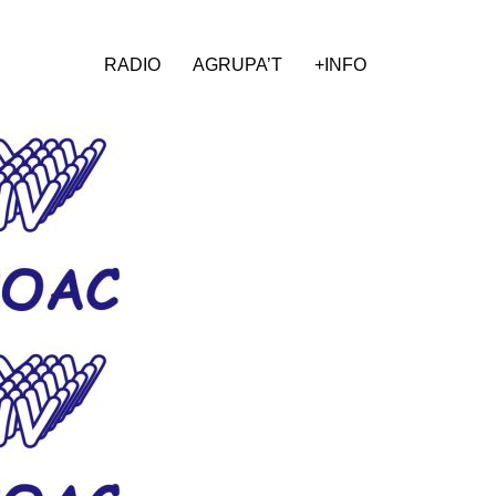
RADIO
AGRUPA’T
+INFO