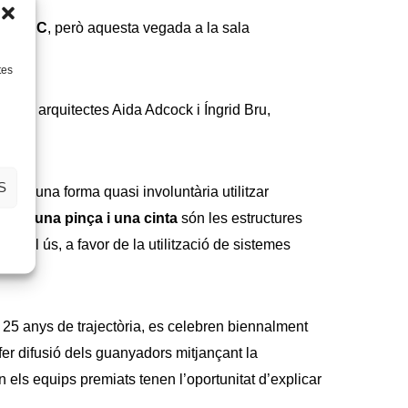
is AJAC
, però aquesta vegada a la sala
tes
de les arquitectes Aida Adcock i Íngrid Bru,
S
ix d’una forma quasi involuntària utilitzar
ala, una pinça i una cinta
són les estructures
 sol ús, a favor de la utilització de sistemes
25 anys de trajectòria, es celebren biennalment
er difusió dels guanyadors mitjançant la
on els equips premiats tenen l’oportunitat d’explicar