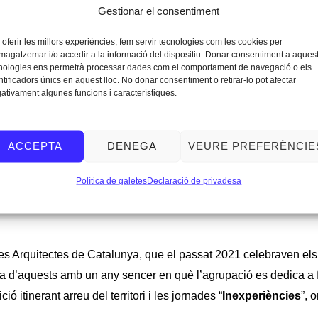
Gestionar el consentiment
AC acull de nou l
’exposició de la dotzena edició dels Prem
ncia.
 oferir les millors experiències, fem servir tecnologies com les cookies per
agatzemar i/o accedir a la informació del dispositiu. Donar consentiment a aques
nologies ens permetrà processar dades com el comportament de navegació o els
ntificadors únics en aquest lloc. No donar consentiment o retirar-lo pot afectar
ota el disseny
«Estructures domestiques(ticables)»,
a càrrec 
ativament algunes funcions i característiques.
s mateixos guardons.
ACCEPTA
DENEGA
VEURE PREFERÈNCIE
xposició siguin fàcils de transportar, muntar i desmuntar, sorge
t tècnic i que són presents en la majoria d’habitatges.
Una esc
Política de galetes
Declaració de privadesa
nyadores. També es va tenir en compte l’estalvi d’elements d’un
s Arquitectes de Catalunya, que el passat 2021 celebraven els 
a d’aquests amb un any sencer en què l’agrupació es dedica a f
 itinerant arreu del territori i les jornades “
Inexperiències
”, 