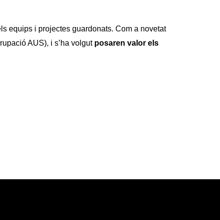
ls equips i projectes guardonats. Com a novetat
grupació AUS), i s’ha volgut
posar
en valor els