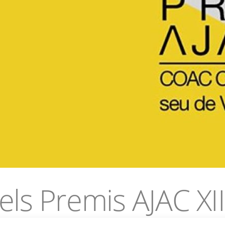
els Premis AJAC XI