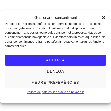
en la primera etapa de la pràctica professional, les possibles
curiositats o anècdotes que vulguin explicar, i conjuntament
generar un debat posterior amb els assistents i resoldre
Gestionar el consentiment
qualsevol pregunta.
Per oferir les millors experiències, fem servir tecnologies com les cookies
per emmagatzemar i/o accedir a la informació del dispositiu. Donar
consentiment a aquestes tecnologies ens permetrà processar dades com
La sessió serà oberta, però cal
inscripció prèvia.
el comportament de navegació o els identificadors únics en aquest lloc. No
donar consentiment o retirar-lo pot afectar negativament algunes funcions i
característiques.
Més informació i resolució dels Premis AJAC XII,
aquí
.
ACCEPTA
DENEGA
VEURE PREFERÈNCIES
Política de galetes
Declaració de privadesa